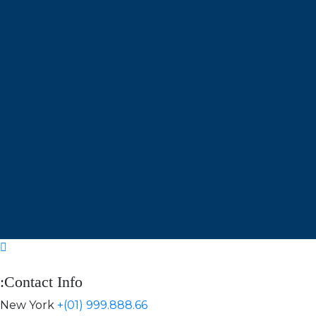
Contact Info:
New York
+(01) 999.888.66