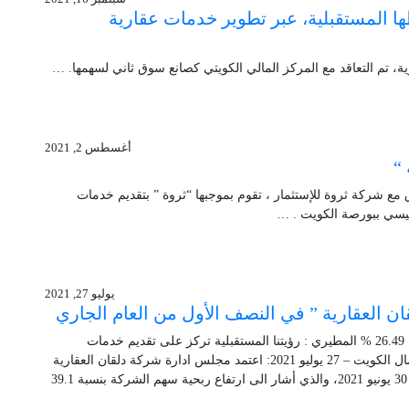
ا المستقبلية، عبر تطوير خدمات عقارية
ة، تم التعاقد مع المركز المالي الكويتي كصانع سوق ثاني لسهمها. …
أغسطس 2, 2021
“
مع شركة ثروة للإستثمار ، تقوم بموجبها “ثروة ” بتقديم خدمات
ئيسي ببورصة الكويت . …
يوليو 27, 2021
” دلقان العقارية ” سجلت ارتفاعا في صافي ايراداتها بنسبة 26.49 % المطيري : رؤيتنا المستقبلية تركز على تقديم خدمات
متكاملة في القطاع العقاري ترتقي بجودة الحياة وبيئة الأعمال الكويت – 27 يوليو 2021: اعتمد مجلس ادارة شركة دلقان العقارية
تقرير المعلومات المالية المرحلية للستة أشهر المنتهية في 30 يونيو 2021، والذي أشار الى ارتفاع ربحية سهم الشركة بنسبة 39.1