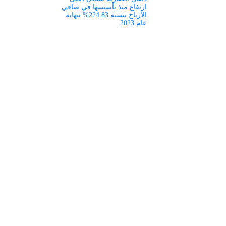
ارتفاع منذ تأسيسها في صافي
الأرباح بنسبة 224.83% بنهاية
عام 2023