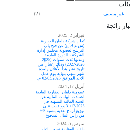
فئات
(7)
غير مصنف
ار رائجة
فبراير 2, 2025
تُعلن شركة دلقان العقارية
(ش.م.ك.ع) عن فتح باب
الترشح لعضوية مجلس إدارة
الشركة ، للدورة القادمة
ومدتها ثلاث سنوات (2025-
2026-2027) وذلك إعتباراً من
تاريخ نشر هذا الأعلان ولمدة
شهر تنتهي بنهاية يوم عمل
الاحد الموافق 02/03/2025 م.
أبريل 17, 2024
عمومية دلقان العقارية العادية
اعتمدت البيانات المالية عن
السنة المالية المنتهية في
31/12/2023 ووافقت على
توزيع أرباح نقدية بنسبة 5%
من رأس المال المدفوع
مارس 5, 2024
دلقان العقارية تسجل اعلى